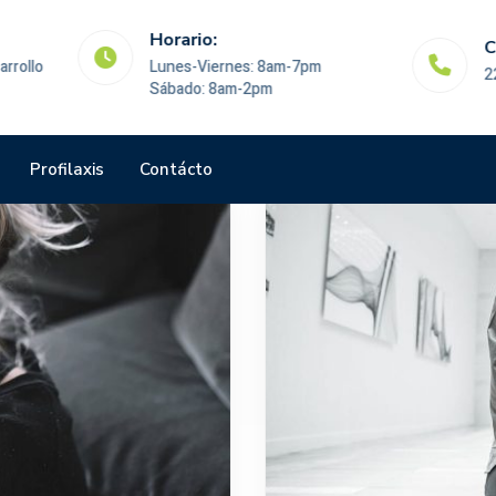
Horario:
Citas al:
Lunes-Viernes: 8am-7pm
222 798 7683
Sábado: 8am-2pm
Profilaxis
Contácto