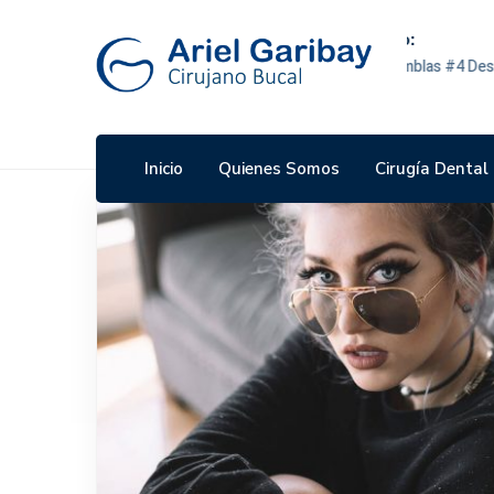
Consultorio:
Priv. de las Ramblas #4 Desarrollo
Atlixcayotl
Inicio
Quienes Somos
Cirugía Dental