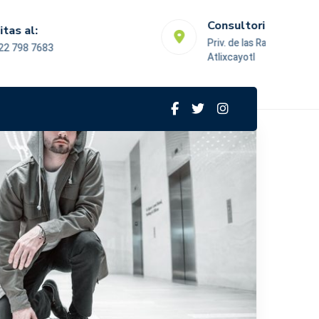
Consultorio:
Priv. de las Ramblas #4 Desarrollo
Atlixcayotl