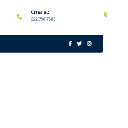
Consultorio:
al:
Priv. de las Ramblas #4 Desarro
8 7683
Atlixcayotl