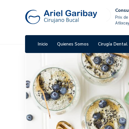
Consultorio:
l:
Priv. de las Ramblas #4 Desarroll
 7683
Atlixcayotl
Inicio
Quienes Somos
Cirugía Dental