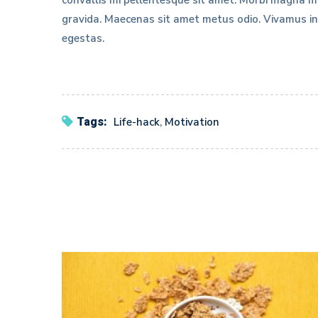
convallis mi pellentesque sit amet. Morbi magna m
gravida. Maecenas sit amet metus odio. Vivamus inte
egestas.
Tags:
Life-hack
,
Motivation