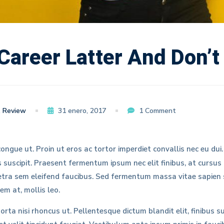
areer Latter And Don’t
,
Review
31 enero, 2017
1 Comment
ngue ut. Proin ut eros ac tortor imperdiet convallis nec eu du
suscipit. Praesent fermentum ipsum nec elit finibus, at cursus
aretra sem eleifend faucibus. Sed fermentum massa vitae sapien
em at, mollis leo.
orta nisi rhoncus ut. Pellentesque dictum blandit elit, finibus su