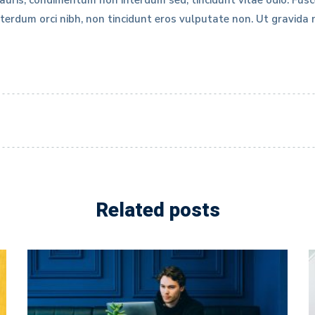
auris, condimentum non interdum sed, tincidunt vitae odio. Fu
rdum orci nibh, non tincidunt eros vulputate non. Ut gravida nu
Related posts