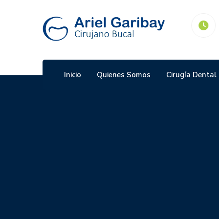
Consultorio:
Priv. de las Ramblas #4 Desarrollo
Atlixcayotl
Inicio
Quienes Somos
Cirugía Dental