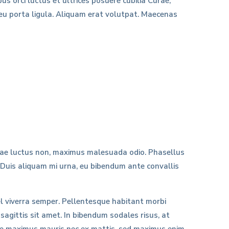
us orci luctus et ultrices posuere cubilia Curae;
c eu porta ligula. Aliquam erat volutpat. Maecenas
 vitae luctus non, maximus malesuada odio. Phasellus
. Duis aliquam mi urna, eu bibendum ante convallis
vel viverra semper. Pellentesque habitant morbi
sagittis sit amet. In bibendum sodales risus, at