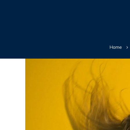
Home
How
To
Climb
The