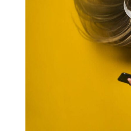
Career
Latter
And
Don’t
Waste
Your