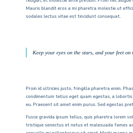
feugiat, et molestie ante pretium. Proin nec augue e
Mauris blandit eros a mi pharetra molestie ut effic
sodales lectus vitae est tincidunt consequat.
Keep your eyes on the stars, and your feet on 
Proin id ultricies justo, fringilla pharetra enim. 
condimentum tellus eget quam egestas, a lobortis m
eu. Praesent sit amet enim purus. Sed egestas pret
Fusce gravida ipsum tellus, quis pharetra lorem vol
tristique senectus et netus et malesuada fames ac t