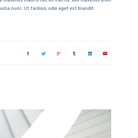
sce maximus mauris nec ex mattis, sed maximus enim
lla nunc. Ut facilisis odio eget est blandit