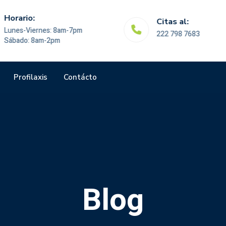
Horario:
Citas al:
Lunes-Viernes: 8am-7pm
222 798 7683
Sábado: 8am-2pm
Profilaxis
Contácto
Blog