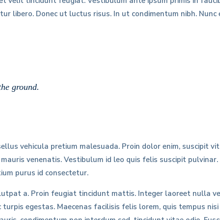
t velit tincidunt feugiat. Vestibulum ante ipsum primis in faucib
itur libero. Donec ut luctus risus. In ut condimentum nibh. Nun
the ground.
Phasellus vehicula pretium malesuada. Proin dolor enim, suscipit
auris venenatis. Vestibulum id leo quis felis suscipit pulvinar
ium purus id consectetur.
utpat a. Proin feugiat tincidunt mattis. Integer laoreet nulla 
urpis egestas. Maecenas facilisis felis lorem, quis tempus nisi 