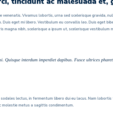
ci, tincidunt ac malesuada et, 
nte venenatis. Vivamus lobortis, urna sed scelerisque gravida, n
. Duis eget mi libero. Vestibulum eu convallis leo. Duis eget bib
uris magna nibh, scelerisque a ipsum ut, scelerisque vestibulum 
 mi. Quisque interdum imperdiet dapibus. Fusce ultrices phar
odales lectus, in fermentum libero dui eu lacus. Nam lobortis fa
ec molestie metus a sagittis condimentum.