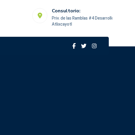
Consultorio:
Priv. de las Ramblas #4 Desarrollo
Atlixcayotl