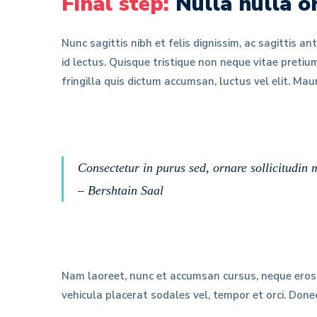
Final step:
Nulla nulla or
Nunc sagittis nibh et felis dignissim, ac sagittis a
id lectus. Quisque tristique non neque vitae pretium
fringilla quis dictum accumsan, luctus vel elit. Ma
Consectetur in purus sed, ornare sollicitudin
– Bershtain Saal
Nam laoreet, nunc et accumsan cursus, neque eros s
vehicula placerat sodales vel, tempor et orci. Don