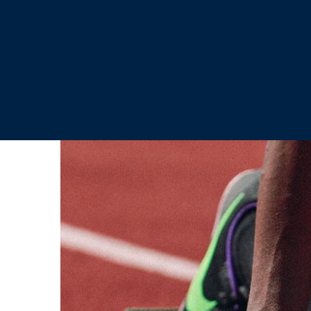
How
To
Start
Running