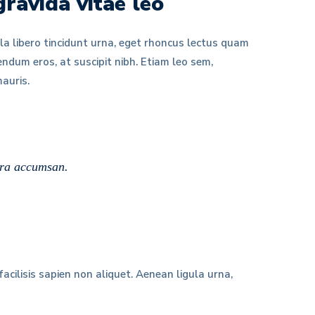
gravida vitae leo
ulla libero tincidunt urna, eget rhoncus lectus quam
endum eros, at suscipit nibh. Etiam leo sem,
mauris.
etra accumsan.
cilisis sapien non aliquet. Aenean ligula urna,