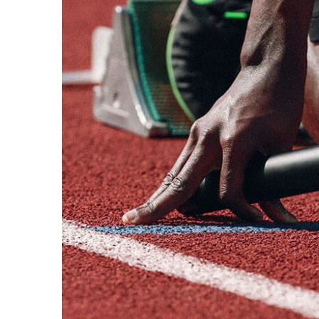
Like
A
Pro