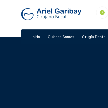
Consultorio:
Priv. de las Ramblas #4 Desarrollo
Atlixcayotl
Inicio
Quienes Somos
Cirugía Dental